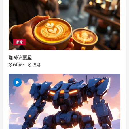
R
e
a
d
品味
i
咖啡许愿星
n
Editor
日期
g