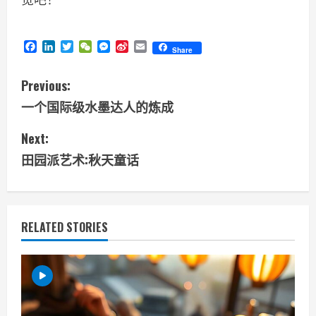
Facebook
LinkedIn
Twitter
WeChat
Messenger
Sina
Email
Share
Weibo
C
Previous:
一个国际级水墨达人的炼成
o
Next:
n
田园派艺术:秋天童话
t
i
RELATED STORIES
n
u
e