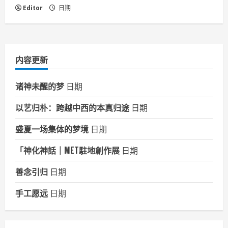
Editor
日期
内容更新
诸神未醒的梦
日期
以艺归朴：跨越中西的本真归途
日期
盛夏一场集体的梦境
日期
「神化神話｜MET駐地創作展
日期
善念引归
日期
手工愿远
日期