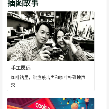
插图故事
手工愿远
咖啡馆里，键盘敲击声和咖啡杯碰撞声
交…