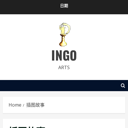
Skip
日期
to
content
INGO
ARTS
Home
插图故事